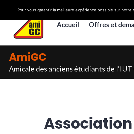
Accéder
Pour vous garantir la meilleure expérience possible sur notre s
au
contenu
Accueil
Offres et dem
principal
AmiGC
Amicale des anciens étudiants de l'IUT 
Association