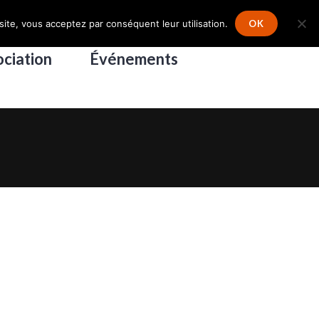
Connexion
–
Inscription
site, vous acceptez par conséquent leur utilisation.
OK
ciation
Événements