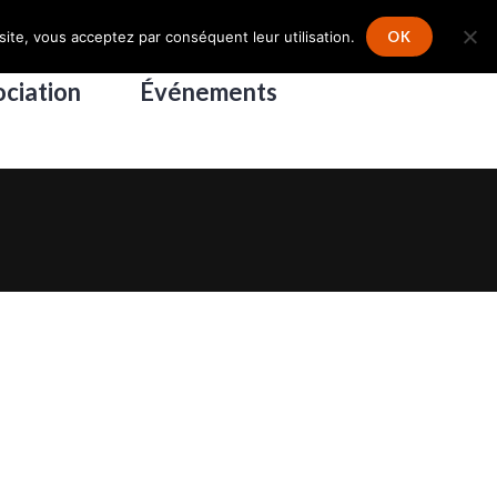
Connexion
–
Inscription
site, vous acceptez par conséquent leur utilisation.
OK
ciation
Événements