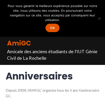
Accéder
Connexion
–
Inscription
Pour vous garantir la meilleure expérience possible sur notre
au
site, nous utilisons des cookies. En poursuivant votre
MENU
contenu
navigation sur ce site, vous acceptez par conséquent leur
principal
utilisation.
OK
AmiGC
Amicale des anciens étudiants de l'IUT Génie
Civil de La Rochelle
Anniversaires
Depuis 2004, l’AMIGC organise tous les 5 ans l’
anniversaire
GC
.