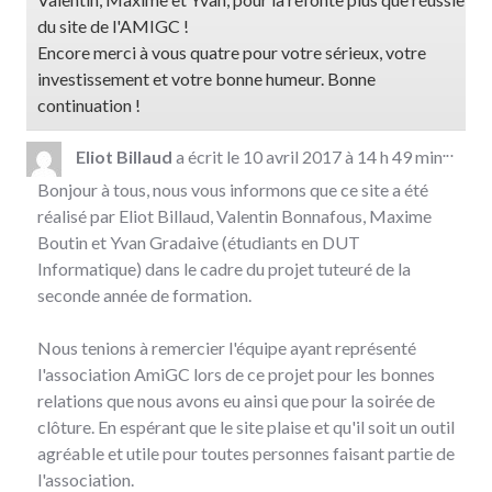
du site de l'AMIGC !
Encore merci à vous quatre pour votre sérieux, votre
investissement et votre bonne humeur. Bonne
continuation !
OUV
...
Eliot Billaud
a écrit le
10 avril 2017
à
14 h 49 min
CET
Bonjour à tous, nous vous informons que ce site a été
BOÎ
MÉTA
réalisé par Eliot Billaud, Valentin Bonnafous, Maxime
Boutin et Yvan Gradaive (étudiants en DUT
Informatique) dans le cadre du projet tuteuré de la
seconde année de formation.
Nous tenions à remercier l'équipe ayant représenté
l'association AmiGC lors de ce projet pour les bonnes
relations que nous avons eu ainsi que pour la soirée de
clôture. En espérant que le site plaise et qu'il soit un outil
agréable et utile pour toutes personnes faisant partie de
l'association.