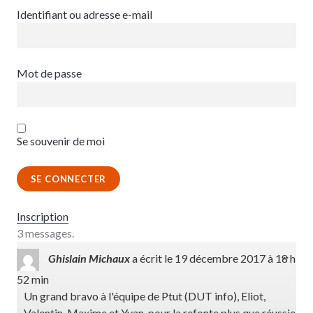
Identifiant ou adresse e-mail
Mot de passe
Se souvenir de moi
Inscription
3 messages.
OUV
...
Ghislain Michaux
a écrit le
19 décembre 2017
à
18 h
CET
52 min
BOÎ
MÉTA
Un grand bravo à l'équipe de Ptut (DUT info), Eliot,
Valentin, Maxime et Yvan, pour la refonte plus que réussie